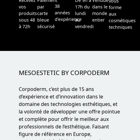
Recevez
Paiement
De 9h à
Vendue
vous
38
vos
par
17h du
dans le
forme
années
produits
carte
lundi
monde
aux
d'expérience
sous 48
bleue
au
entier
cosmétiques
à 72h
sécurisé
vendredi
techniques
MESOESTETIC BY CORPODERM
Corpoderm, c’est plus de 15 ans
d’expérience et d’innovation dans le
domaine des technologies esthétiques, et
la volonté de développer une offre pointue
et complète pour offrir le meilleur aux
professionnels de l’esthétique. Faisant
figure de référence en Europe,