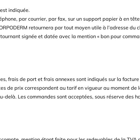
 est indiquée.
hone, par courrier, par fax, sur un support papier à en têt
 CORPODERM retournera par tout moyen utile à l’adresse du cl
ournant signée et datée avec la mention « bon pour commande
entes, frais de port et frais annexes sont indiqués sur la fa
 listes de prix correspondent au tarif en vigueur au moment de
 au-delà. Les commandes sont acceptées, sous réserve des ha
scompte, mention étant faite pour les redevables de la TVA 