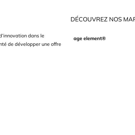
DÉCOUVREZ NOS MA
d’innovation dans le
age element®
nté de développer une offre
bodyshock®
ofessionnels de l’esthétique.
ic bénéficie des recherches
mesopeel®
e parmi les laboratoires
rd’hui distributeur France
meso.prof
orpoderm se réjouit de
cosmelan®
t professionnelle.
mesoeclat®
global eyecon®