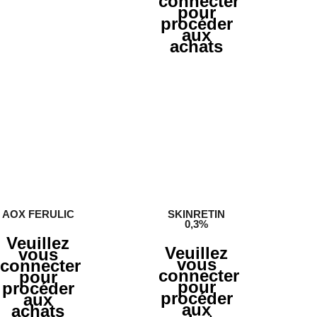
connecter
pour
procéder
aux
achats
AOX FERULIC
SKINRETIN
0,3%
Veuillez
Veuillez
vous
vous
connecter
connecter
pour
pour
procéder
procéder
aux
aux
achats