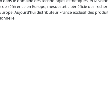
on dans le domaine des technologies esthétiques, et la volo
igure de référence en Europe, mesoestetic bénéficie des r
Europe. Aujourd’hui distributeur France exclusif des produ
ionnelle.