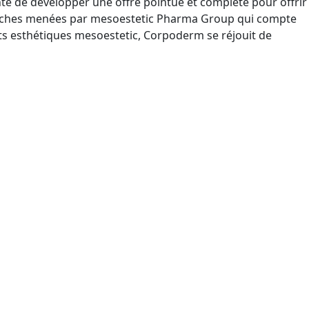
nté de développer une offre pointue et complète pour offrir
echerches menées par mesoestetic Pharma Group qui compte
its esthétiques mesoestetic, Corpoderm se réjouit de