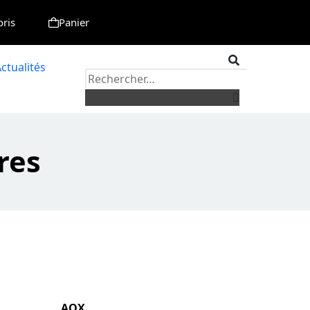
oris
Panier
ctualités
res
AOX