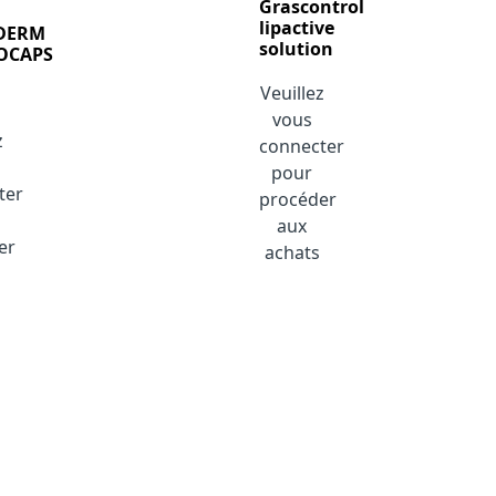
Grascontrol
lipactive
DERM
solution
OCAPS
Veuillez
vous
z
connecter
pour
ter
procéder
aux
er
achats