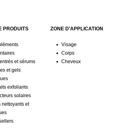
E PRODUITS
ZONE D'APPLICATION
léments
Visage
ntaires
Corps
ntrés et sérums
Cheveux
s et gels
ues
its exfoliants
cteurs solaires
 nettoyants et
ues
sellers