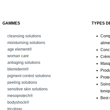
GAMMES
TYPES D
cleansing solutions
Comp
moisturising solutions
alime
age element®
Conce
woman care
Crème
antiaging solutions
Masq
blemiderm®
Produ
pigment control solutions
Prote
peeling solutions
Soins
sensitive skin solutions
toniq
mesoprotech®
Best 
bodyshock®
tricology