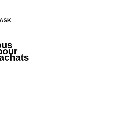
MASK
ous
pour
 achats