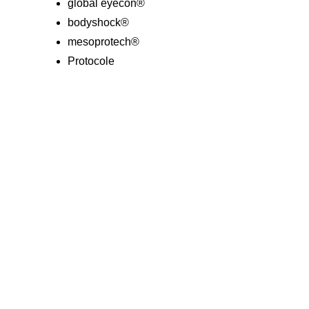
global eyecon®
bodyshock®
mesoprotech®
Protocole