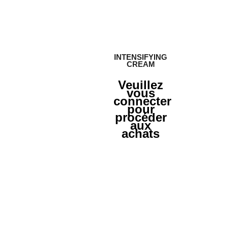
INTENSIFYING
CREAM
Veuillez
vous
connecter
pour
procéder
aux
achats