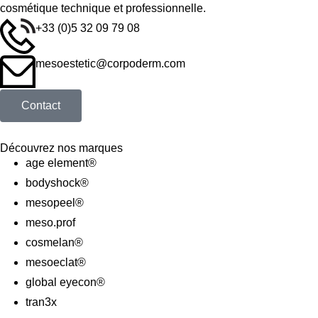
cosmétique technique et professionnelle.
+33 (0)5 32 09 79 08
mesoestetic@corpoderm.com
Contact
Découvrez nos marques
age element®
bodyshock®
mesopeel®
meso.prof
cosmelan®
mesoeclat®
global eyecon®
tran3x