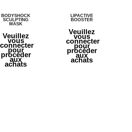
BODYSHOCK
LIPACTIVE
SCULPTING
BOOSTER
MASK
Veuillez
Veuillez
vous
vous
connecter
connecter
pour
pour
procéder
procéder
aux
aux
achats
achats