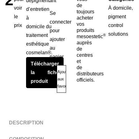
dépigmentant
de
voir
À domicile
,
d’entretien
toujours
Se
le
pigment
à
acheter
connecter
vos
prix
control
domicile du
produits
pour
solutions
traitement
®
mesoestetic
ajouter
auprès
esthétique
au
de
cosmelan®.
centres
panier
et
Télécharger
de
Ajouter
la fiche
distributeurs
aux
officiels.
produit
favoris
DESCRIPTION