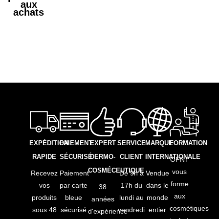
aux
achats
EXPÉDITION
PAIEMENT
EXPERT
SERVICE
MARQUE
FORMATION
RAPIDE
SÉCURISÉ
DERMO-
CLIENT
INTERNATIONALE
OFNT
COSMÉCEUTIQUE
vous
Recevez
Paiement
De 9h à
Vendue
forme
vos
par carte
17h du
dans le
38
aux
produits
bleue
lundi au
monde
années
cosmétiques
sous 48
sécurisé
vendredi
entier
d'expérience