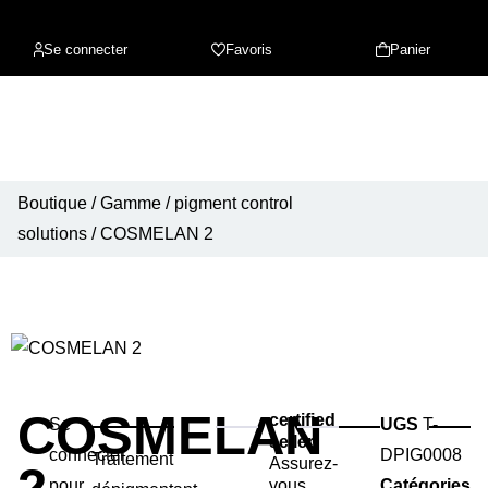
Se connecter
Favoris
Panier
Boutique
/
Gamme
/
pigment control
solutions
/ COSMELAN 2
COSMELAN
certified
Se
UGS
T-
seller
connecter
DPIG0008
Traitement
Assurez-
2
pour
vous
Catégories