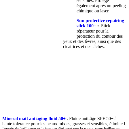
sensibles. Protège
également après un peeling
chimique ou laser.
Sun protective repairing
stick 100+
:
Stick
réparateur pour la
protection du contour des
yeux et des lèvres, ainsi que des
cicatrices et des tâches.
Mineral matt antiaging fluid 50+
: Fluide anti-âge SPF 50+ à
haute tolérance pour les peaux mixtes, grasses et sensibles, élimine l
´excès de brillance et laisse un fini mat sur la peau, sans brillance.