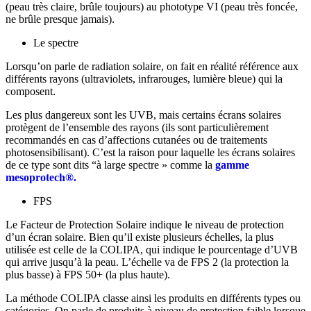
(peau très claire, brûle toujours) au phototype VI (peau très foncée,
ne brûle presque jamais).
Le spectre
Lorsqu’on parle de radiation solaire, on fait en réalité référence aux
différents rayons (ultraviolets, infrarouges, lumière bleue) qui la
composent.
Les plus dangereux sont les UVB, mais certains écrans solaires
protègent de l’ensemble des rayons (ils sont particulièrement
recommandés en cas d’affections cutanées ou de traitements
photosensibilisant). C’est la raison pour laquelle les écrans solaires
de ce type sont dits “à large spectre » comme la
gamme
mesoprotech®.
FPS
Le Facteur de Protection Solaire indique le niveau de protection
d’un écran solaire. Bien qu’il existe plusieurs échelles, la plus
utilisée est celle de la COLIPA, qui indique le pourcentage d’UVB
qui arrive jusqu’à la peau. L’échelle va de FPS 2 (la protection la
plus basse) à FPS 50+ (la plus haute).
La méthode COLIPA classe ainsi les produits en différents types ou
catégories. On parle de produits à niveau de protection faible lorsque