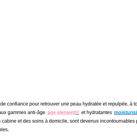
e confiance pour retrouver une peau hydratée et repulpée, à t
e aux gammes anti-âge
age element
®
et hydratantes
moisturis
 cabine et des soins à domicile, sont devenus incontournables 
bles.