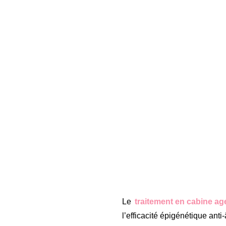
Le
traitement en cabine a
l’efficacité épigénétique ant