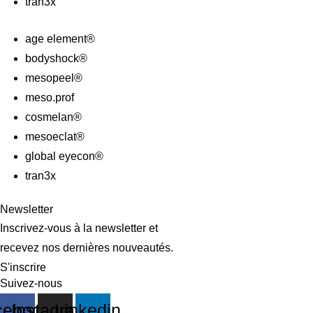
tran3x
age element®
bodyshock®
mesopeel®
meso.prof
cosmelan®
mesoeclat®
global eyecon®
tran3x
Newsletter
Inscrivez-vous à la newsletter et
recevez nos dernières nouveautés.
S'inscrire
Suivez-nous
cebook
Instagram
Linkedin