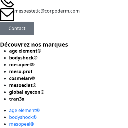
mesoestetic@corpoderm.com
Contact
Découvrez nos marques
age element®
bodyshock®
mesopeel®
meso.prof
cosmelan®
mesoeclat®
global eyecon®
tran3x
age element®
bodyshock®
mesopeel®